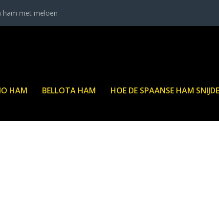
a ham met meloen
NO HAM
BELLOTA HAM
HOE DE SPAANSE HAM SNIJD