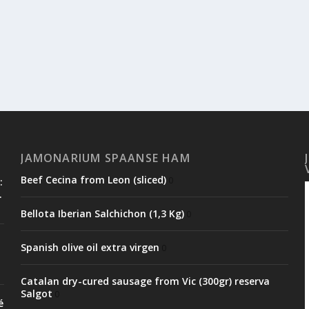
JAMONARIUM SPAANSE HAM
Beef Cecina from Leon (sliced)
0
:
.
Bellota Iberian Salchichon (1,3 Kg)
0
Spanish olive oil extra virgen
0
Catalan dry-cured sausage from Vic (300gr) reserva
Salgot
0
é