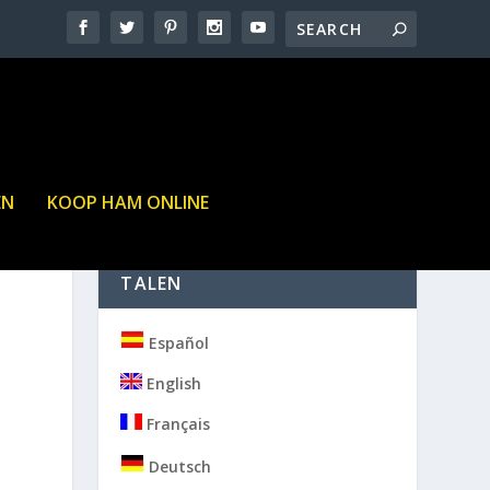
EN
KOOP HAM ONLINE
TALEN
Español
English
Français
Deutsch