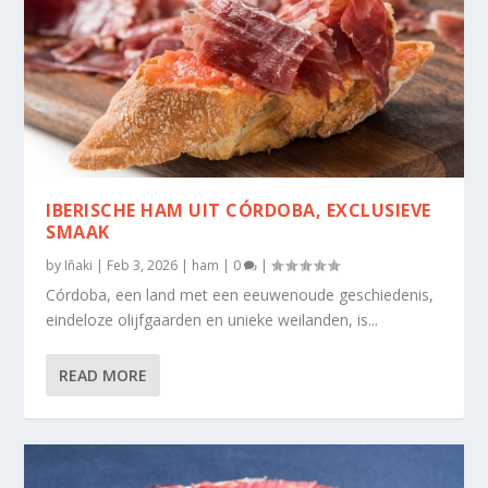
IBERISCHE HAM UIT CÓRDOBA, EXCLUSIEVE
SMAAK
by
Iñaki
|
Feb 3, 2026
|
ham
|
0
|
Córdoba, een land met een eeuwenoude geschiedenis,
eindeloze olijfgaarden en unieke weilanden, is...
READ MORE