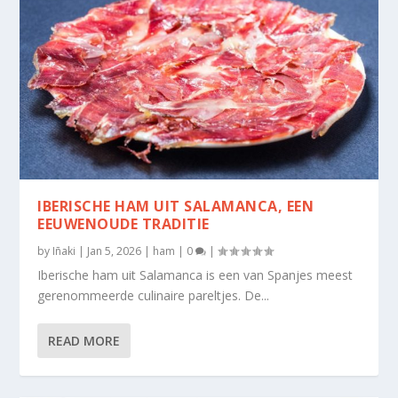
IBERISCHE HAM UIT SALAMANCA, EEN
EEUWENOUDE TRADITIE
by
Iñaki
|
Jan 5, 2026
|
ham
|
0
|
Iberische ham uit Salamanca is een van Spanjes meest
gerenommeerde culinaire pareltjes. De...
READ MORE