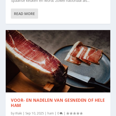
Spaanse keuken en wordt zowel nationaal als...
READ MORE
VOOR- EN NADELEN VAN GESNEDEN OF HELE
HAM
by
Iñaki
|
Sep 10, 2025
|
ham
|
0
|