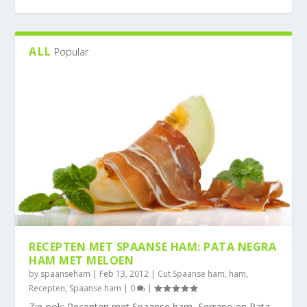
ALL
Popular
GIDS VOOR ETIKETTEN VAN IBERISCHE HAM:
DE PERFECTE COMBINATIE MET IBERISCHE
HANDLEIDING VOOR GEVORDERDEN: HOE
VERSCHILLEN TUSSEN IBERISCHE EN SERRANO
DE BESTE BIOLOGISCHE IBERISCHE HAM,
WAT BETEKEN...
HAM: DÉ GIDS ...
SNIJD JE THUIS H...
HAM
WAAR TE KOOP
RECEPTEN MET SPAANSE HAM: PATA NEGRA
HAM MET MELOEN
by
spaanseham
|
Feb 13, 2012
|
Cut Spaanse ham
,
ham
,
Recepten
,
Spaanse ham
|
0
|
Zie ook: Recepten met Spaanse ham, Serrano en Pata