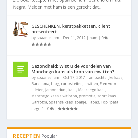
Negra. Meloen met ham is een gerecht dat...
GESCHENKEN, kerstpakketten, client
presenteert
by
spaanseham
|
Dec 11, 2012
|
ham
|
0
|
Gezondheid: Wist u de voordelen van
Manchego kaas als bron van eiwitten?
by
spaanseham
|
Oct 17, 2017
|
ambachtelijke kaas
,
Barcelona
,
blog
,
curiositeiten
,
eiwitten
,
Eten voor
atleten
,
Jamonarium
,
kaas
,
Manchego kaas
,
Manchego kaas eiwit bron
,
promotie
,
soort kaas
Garrotxa
,
Spaanse kaas
,
spanje
,
Tapas
,
Top "pata
negra"
|
0
|
RECEPTEN
Popular