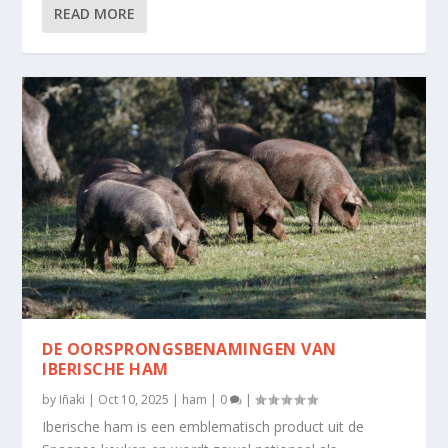
READ MORE
DE OORSPRONGSBENAMINGEN VAN
IBERISCHE HAM
by
Iñaki
|
Oct 10, 2025
|
ham
|
0
|
Iberische ham is een emblematisch product uit de