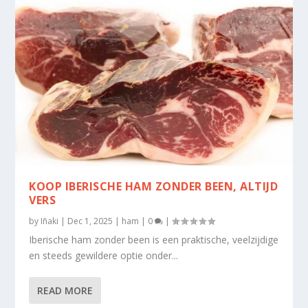
KOOP IBERISCHE HAM ZONDER BEEN, ALTIJD
VERS
by
Iñaki
|
Dec 1, 2025
|
ham
|
0
|
Iberische ham zonder been is een praktische, veelzijdige
en steeds gewildere optie onder...
READ MORE