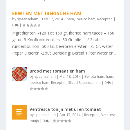
ERWTEN MET IBERISCHE HAM
by
spaanseham
|
Feb 17, 2014
|
ham
,
Iberico ham
,
Recepten
|
0
|
Ingrediënten: -120 Tot 150 gr. iberico ham tacos – 150
gr. ui -3 Knoflookteentjes -30 Gr. olie -1 / 2 tablet
runderbouillon -500 Gr. bevroren erwten -75 Gr. water -
Peper 3 eieren -Zout Bereiding: Bereid 1 liter water en...
Brood met tomaat en ham
by
spaanseham
|
Mar 18, 2014
|
Bellota ham
,
ham
,
Iberico ham
,
Recepten
,
Sliced Spaanse ham
|
0
|
Ventresca tonijn met ui en tomaat
by
spaanseham
|
Apr 17, 2014
|
Recepten
,
Ventresca
tonijn
|
0
|