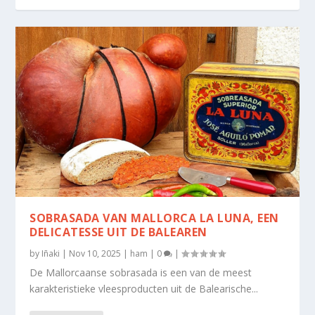
SOBRASADA VAN MALLORCA LA LUNA, EEN
DELICATESSE UIT DE BALEAREN
by
Iñaki
|
Nov 10, 2025
|
ham
|
0
|
De Mallorcaanse sobrasada is een van de meest
karakteristieke vleesproducten uit de Balearische...