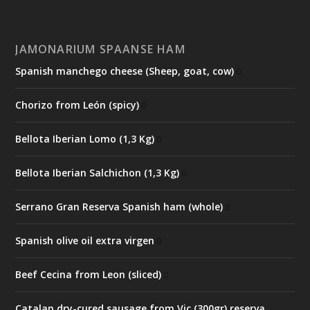
JAMONARIUM SPAANSE HAM
Spanish manchego cheese (Sheep, goat, cow)
0
Chorizo from León (spicy)
0
Bellota Iberian Lomo (1,3 Kg)
0
Bellota Iberian Salchichon (1,3 Kg)
0
Serrano Gran Reserva Spanish ham (whole)
0
Spanish olive oil extra virgen
0
Beef Cecina from Leon (sliced)
0
Catalan dry-cured sausage from Vic (300gr) reserva