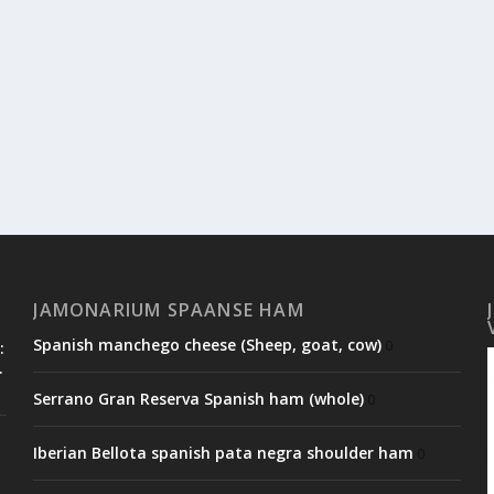
JAMONARIUM SPAANSE HAM
Spanish manchego cheese (Sheep, goat, cow)
0
:
.
Serrano Gran Reserva Spanish ham (whole)
0
Iberian Bellota spanish pata negra shoulder ham
0