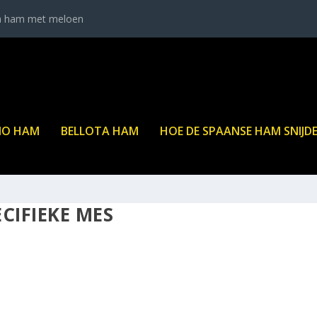
a ham met meloen
NO HAM
BELLOTA HAM
HOE DE SPAANSE HAM SNIJD
ECIFIEKE MES