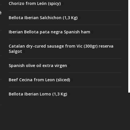
Chorizo from León (spicy)
0
é
Bellota Iberian Salchichon (1,3 Kg)
0
Iberian Bellota pata negra Spanish ham
0
Catalan dry-cured sausage from Vic (300gr) reserva
Salgot
0
Spanish olive oil extra virgen
0
Beef Cecina from Leon (sliced)
0
Bellota Iberian Lomo (1,3 Kg)
0