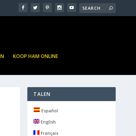
EN
KOOP HAM ONLINE
TALEN
Español
English
Français