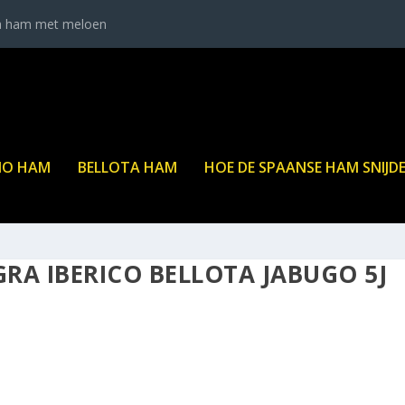
a ham met meloen
NO HAM
BELLOTA HAM
HOE DE SPAANSE HAM SNIJD
RA IBERICO BELLOTA JABUGO 5J