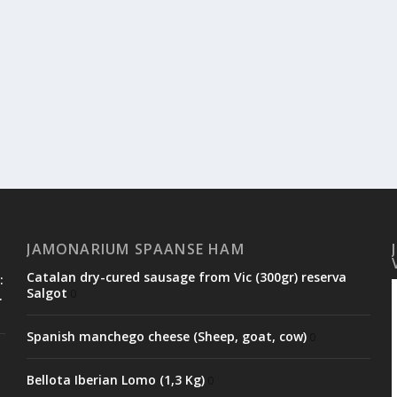
JAMONARIUM SPAANSE HAM
Catalan dry-cured sausage from Vic (300gr) reserva
:
Salgot
0
.
Spanish manchego cheese (Sheep, goat, cow)
0
Bellota Iberian Lomo (1,3 Kg)
0