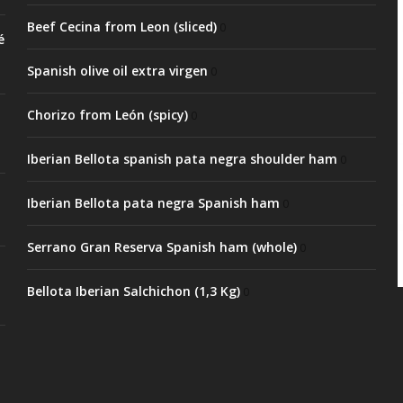
Beef Cecina from Leon (sliced)
0
é
Spanish olive oil extra virgen
0
Chorizo from León (spicy)
0
Iberian Bellota spanish pata negra shoulder ham
0
Iberian Bellota pata negra Spanish ham
0
Serrano Gran Reserva Spanish ham (whole)
0
Bellota Iberian Salchichon (1,3 Kg)
0