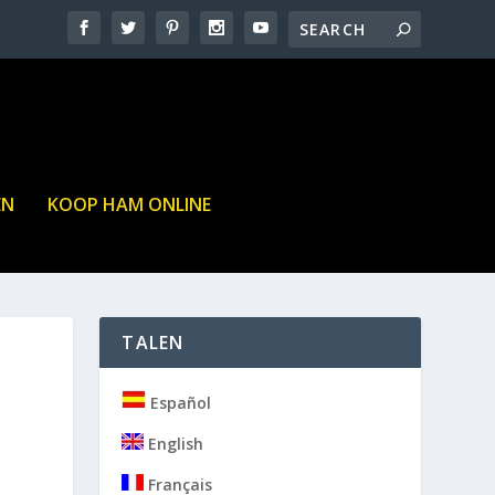
EN
KOOP HAM ONLINE
TALEN
Español
English
Français