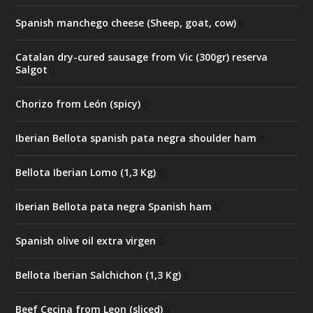
Spanish manchego cheese (Sheep, goat, cow)
0
Catalan dry-cured sausage from Vic (300gr) reserva
Salgot
0
Chorizo from León (spicy)
0
Iberian Bellota spanish pata negra shoulder ham
0
Bellota Iberian Lomo (1,3 Kg)
0
Iberian Bellota pata negra Spanish ham
0
Spanish olive oil extra virgen
0
Bellota Iberian Salchichon (1,3 Kg)
0
Beef Cecina from Leon (sliced)
0