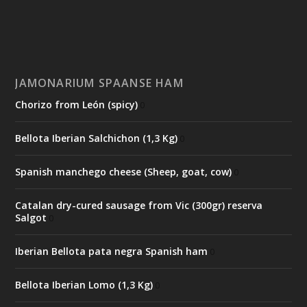
JAMONARIUM SPAANSE HAM
Chorizo from León (spicy)
0
Bellota Iberian Salchichon (1,3 Kg)
0
Spanish manchego cheese (Sheep, goat, cow)
0
Catalan dry-cured sausage from Vic (300gr) reserva
Salgot
0
Iberian Bellota pata negra Spanish ham
0
Bellota Iberian Lomo (1,3 Kg)
0