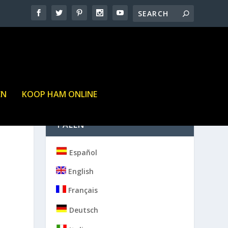
EN
KOOP HAM ONLINE
TALEN
Español
English
Français
Deutsch