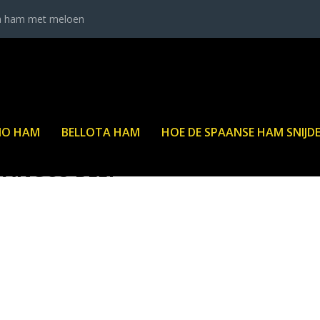
a ham met meloen
NO HAM
BELLOTA HAM
HOE DE SPAANSE HAM SNIJD
 ANGUS BEEF