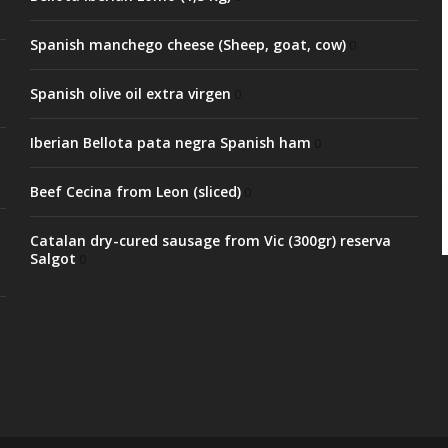
Spanish manchego cheese (Sheep, goat, cow)
0
Spanish olive oil extra virgen
0
Iberian Bellota pata negra Spanish ham
0
Beef Cecina from Leon (sliced)
0
Catalan dry-cured sausage from Vic (300gr) reserva
Salgot
0