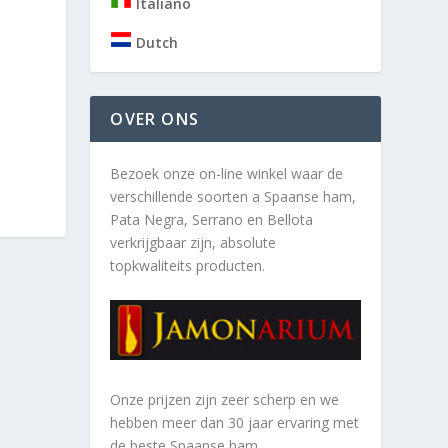
Italiano
Dutch
OVER ONS
Bezoek onze on-line winkel waar de
verschillende soorten a
Spaanse ham,
Pata Negra, Serrano en Bellota
verkrijgbaar zijn, absolute
topkwaliteits producten.
Onze prijzen zijn zeer scherp en we
hebben meer dan 30 jaar ervaring met
de beste Spaanse ham.