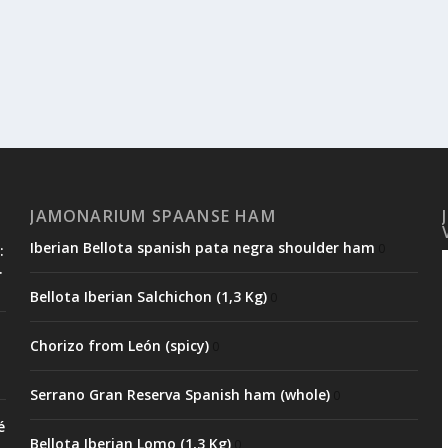
JAMONARIUM SPAANSE HAM
Iberian Bellota spanish pata negra shoulder ham
0
:
.
Bellota Iberian Salchichon (1,3 Kg)
0
Chorizo from León (spicy)
0
Serrano Gran Reserva Spanish ham (whole)
0
é
Bellota Iberian Lomo (1,3 Kg)
0