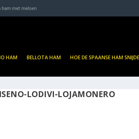
a ham met meloen
NO HAM
BELLOTA HAM
HOE DE SPAANSE HAM SNIJD
ISENO-LODIVI-LOJAMONERO