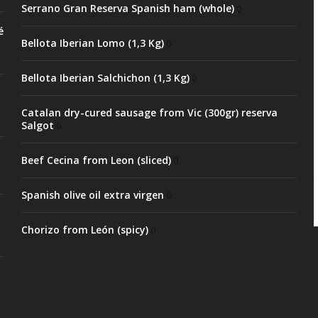
Serrano Gran Reserva Spanish ham (whole)
0
é
Bellota Iberian Lomo (1,3 Kg)
0
Bellota Iberian Salchichon (1,3 Kg)
0
Catalan dry-cured sausage from Vic (300gr) reserva
Salgot
0
Beef Cecina from Leon (sliced)
0
Spanish olive oil extra virgen
0
Chorizo from León (spicy)
0