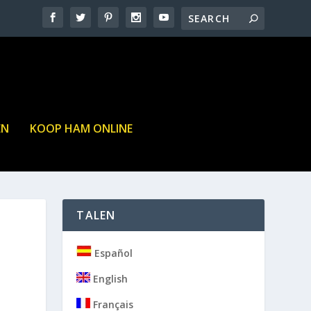
EN
KOOP HAM ONLINE
TALEN
Español
English
Français