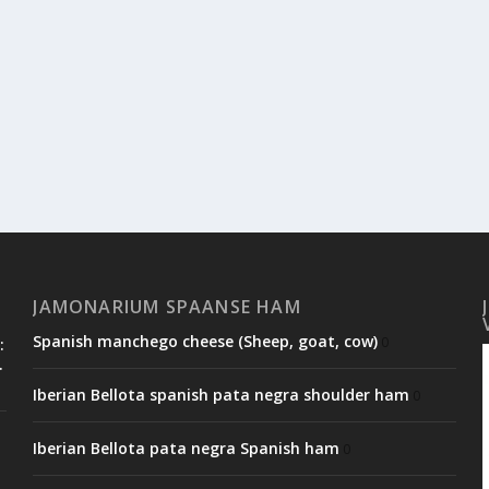
JAMONARIUM SPAANSE HAM
Spanish manchego cheese (Sheep, goat, cow)
0
:
.
Iberian Bellota spanish pata negra shoulder ham
0
Iberian Bellota pata negra Spanish ham
0