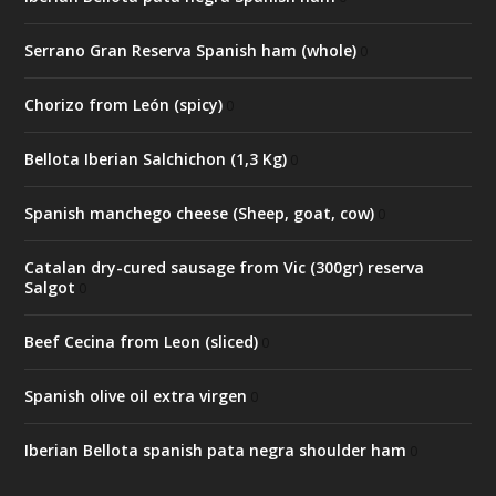
Serrano Gran Reserva Spanish ham (whole)
0
Chorizo from León (spicy)
0
Bellota Iberian Salchichon (1,3 Kg)
0
Spanish manchego cheese (Sheep, goat, cow)
0
Catalan dry-cured sausage from Vic (300gr) reserva
Salgot
0
Beef Cecina from Leon (sliced)
0
Spanish olive oil extra virgen
0
Iberian Bellota spanish pata negra shoulder ham
0