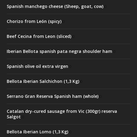
Spanish manchego cheese (Sheep, goat, cow)
0
Chorizo from León (spicy)
0
Beef Cecina from Leon (sliced)
0
Iberian Bellota spanish pata negra shoulder ham
0
Spanish olive oil extra virgen
0
Bellota Iberian Salchichon (1,3 Kg)
0
Serrano Gran Reserva Spanish ham (whole)
0
Catalan dry-cured sausage from Vic (300gr) reserva
Salgot
0
Bellota Iberian Lomo (1,3 Kg)
0