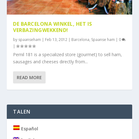
DE BARCELONA WINKEL, HET IS
VERBAZINGWEKKEND!
by
spaanseham
|
Feb 13, 2012
|
Barcelona
,
Spaanse ham
|
0
|
Pernil 181 is a specialized store (gourmet) to sell ham,
sausages and cheeses directly from...
READ MORE
TALEN
Español