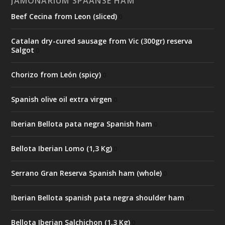
JAMONARIUM SPAANSE HAM
Beef Cecina from Leon (sliced)
0
Catalan dry-cured sausage from Vic (300gr) reserva
Salgot
0
Chorizo from León (spicy)
0
Spanish olive oil extra virgen
0
Iberian Bellota pata negra Spanish ham
0
Bellota Iberian Lomo (1,3 Kg)
0
Serrano Gran Reserva Spanish ham (whole)
0
Iberian Bellota spanish pata negra shoulder ham
0
Bellota Iberian Salchichon (1,3 Kg)
0