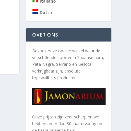
Italiano
Dutch
OVER ONS
Bezoek onze on-line winkel waar de
verschillende soorten a
Spaanse ham,
Pata Negra, Serrano en Bellota
verkrijgbaar zijn, absolute
topkwaliteits producten.
Onze prijzen zijn zeer scherp en we
hebben meer dan 30 jaar ervaring met
de beste Spaanse ham.