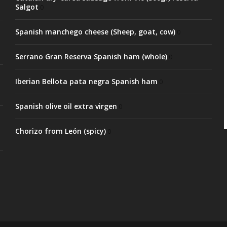
Salgot
0
Spanish manchego cheese (Sheep, goat, cow)
0
Serrano Gran Reserva Spanish ham (whole)
0
Iberian Bellota pata negra Spanish ham
0
Spanish olive oil extra virgen
0
Chorizo from León (spicy)
0