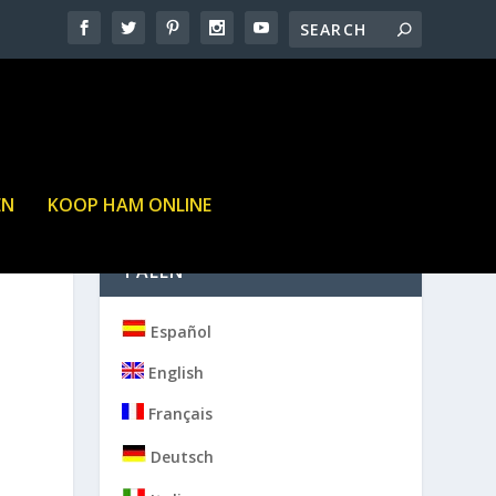
EN
KOOP HAM ONLINE
TALEN
Español
English
Français
Deutsch