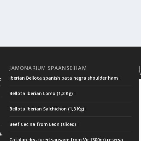
JAMONARIUM SPAANSE HAM
Iberian Bellota spanish pata negra shoulder ham
0
:
.
Bellota Iberian Lomo (1,3 Kg)
0
Bellota Iberian Salchichon (1,3 Kg)
0
Beef Cecina from Leon (sliced)
0
é
Catalan dry-cured sausage from Vic (300gr) reserva