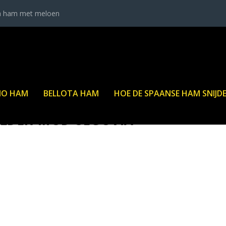
a ham met meloen
NO HAM
BELLOTA HAM
HOE DE SPAANSE HAM SNIJD
LDER-MOD-SEGOVIA