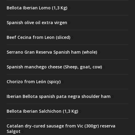
Bellota Iberian Lomo (1,3 Kg)
0
Spanish olive oil extra virgen
0
Beef Cecina from Leon (sliced)
0
Serrano Gran Reserva Spanish ham (whole)
0
Spanish manchego cheese (Sheep, goat, cow)
0
Chorizo from León (spicy)
0
Iberian Bellota spanish pata negra shoulder ham
0
Bellota Iberian Salchichon (1,3 Kg)
0
Catalan dry-cured sausage from Vic (300gr) reserva
Salgot
0