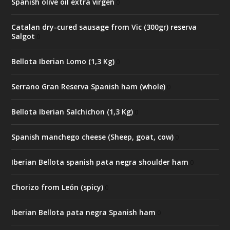
Spanish olive oil extra virgen
0
Catalan dry-cured sausage from Vic (300gr) reserva
Salgot
0
Bellota Iberian Lomo (1,3 Kg)
0
Serrano Gran Reserva Spanish ham (whole)
0
Bellota Iberian Salchichon (1,3 Kg)
0
Spanish manchego cheese (Sheep, goat, cow)
0
Iberian Bellota spanish pata negra shoulder ham
0
Chorizo from León (spicy)
0
Iberian Bellota pata negra Spanish ham
0