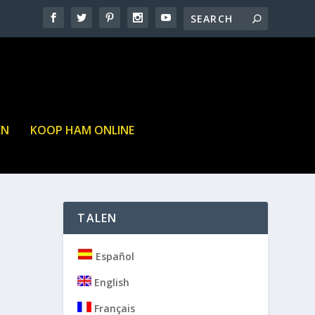
EN
KOOP HAM ONLINE
TALEN
Español
English
Français