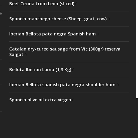
Beef Cecina from Leon (sliced)
0
é
Spanish manchego cheese (Sheep, goat, cow)
0
Iberian Bellota pata negra Spanish ham
0
Catalan dry-cured sausage from Vic (300gr) reserva
Salgot
0
Bellota Iberian Lomo (1,3 Kg)
0
Iberian Bellota spanish pata negra shoulder ham
0
Spanish olive oil extra virgen
0