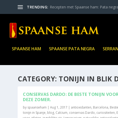
TRENDING:
Recepten met Spaanse ham: Pata negr
SPAANSE HAM
SPAANSE PATA NEGRA
SERRA
CATEGORY:
TONIJN IN BLIK
CONSERVAS DARDO: DE BESTE TONIJN VOO
DEZE ZOMER.
by
spaanseham
|
Aug 1, 2017
|
antioxidanten
,
Barcelona
,
Best
tonijn in Spanje
,
blog
,
Calcium
,
conservas Dardo
,
curiositeiten
,
voor atleten
,
ingeblikte vis
,
Jamonarium
,
natuurlijke antioxidant