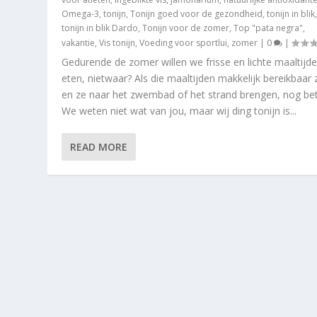
Omega-3
,
tonijn
,
Tonijn goed voor de gezondheid
,
tonijn in blik
tonijn in blik Dardo
,
Tonijn voor de zomer
,
Top "pata negra"
,
vakantie
,
Vis tonijn
,
Voeding voor sportlui
,
zomer
|
0
|
Gedurende de zomer willen we frisse en lichte maaltijd
eten, nietwaar? Als die maaltijden makkelijk bereikbaar z
en ze naar het zwembad of het strand brengen, nog bet
We weten niet wat van jou, maar wij ding tonijn is...
READ MORE