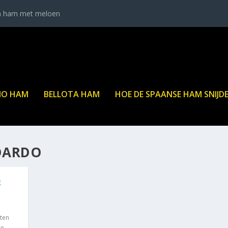
a ham met meloen
NO HAM
BELLOTA HAM
HOE DE SPAANSE HAM SNIJD
 DARDO
R
e
Eten
en
,