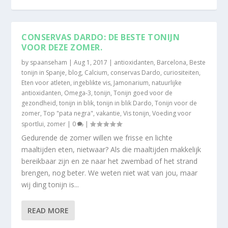
CONSERVAS DARDO: DE BESTE TONIJN
VOOR DEZE ZOMER.
by
spaanseham
|
Aug 1, 2017
|
antioxidanten
,
Barcelona
,
Beste
tonijn in Spanje
,
blog
,
Calcium
,
conservas Dardo
,
curiositeiten
,
Eten voor atleten
,
ingeblikte vis
,
Jamonarium
,
natuurlijke
antioxidanten
,
Omega-3
,
tonijn
,
Tonijn goed voor de
gezondheid
,
tonijn in blik
,
tonijn in blik Dardo
,
Tonijn voor de
zomer
,
Top "pata negra"
,
vakantie
,
Vis tonijn
,
Voeding voor
sportlui
,
zomer
|
0
|
Gedurende de zomer willen we frisse en lichte
maaltijden eten, nietwaar? Als die maaltijden makkelijk
bereikbaar zijn en ze naar het zwembad of het strand
brengen, nog beter. We weten niet wat van jou, maar
wij ding tonijn is...
READ MORE