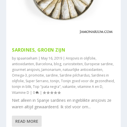
SARDINES, GROEN ZIJN
by
spaanseham
|
May 16, 2019
|
Ansjovis in olijfolie
,
antioxidanten
,
Barcelona
,
blog
,
curiositeiten
,
Europese sardine
,
gourmet ansjovis
,
Jamonarium
,
natuurlijke antioxidanten
,
Omega-3
,
promotie
,
sardine
,
Sardine pilchardus
,
Sardines in
olijfolie
,
Super Serrano
,
tonijn
,
Tonijn goed voor de gezondheid
,
tonijn in blik
,
Top "pata negra"
,
vakantie
,
vitamine A en D
,
Vitamine D
|
0
|
Niet alleen in Spanje sardines en ingeblikte ansjovis ze
waren altijd gewaardeerd. Ik stel voor om...
READ MORE