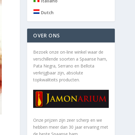
Italiano
Dutch
OVER ONS
Bezoek onze on-line winkel waar de
verschillende soorten a
Spaanse ham,
Pata Negra, Serrano en Bellota
verkrijgbaar zijn, absolute
topkwaliteits producten.
Onze prijzen zijn zeer scherp en we
n
hebben meer dan 30 jaar ervaring met
de beste Spaanse ham.