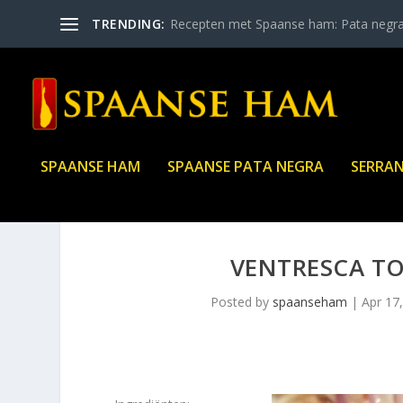
TRENDING:
Recepten met Spaanse ham: Pata negr
SPAANSE HAM
SPAANSE PATA NEGRA
SERRA
VENTRESCA TO
Posted by
spaanseham
|
Apr 17