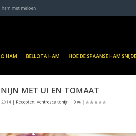
a ham met meloen
NO HAM
BELLOTA HAM
HOE DE SPAANSE HAM SNIJD
NIJN MET UI EN TOMAAT
, 2014
|
Recepten
,
Ventresca tonijn
|
0
|