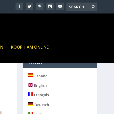
EN
KOOP HAM ONLINE
TALEN
Español
English
Français
Deutsch