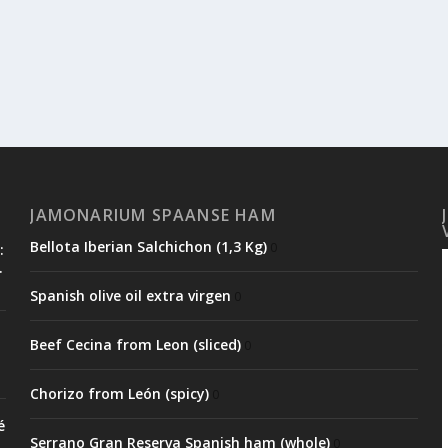
JAMONARIUM SPAANSE HAM
Bellota Iberian Salchichon (1,3 Kg)
0
:
.
Spanish olive oil extra virgen
0
Beef Cecina from Leon (sliced)
0
Chorizo from León (spicy)
0
é
Serrano Gran Reserva Spanish ham (whole)
0