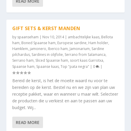
READ MORE
GIFT SETS & KERST MANDEN
by
spaanseham
|
Nov 10, 2014
|
ambachtelijke kaas
,
Bellota
ham
,
Boned Spaanse ham
,
Europese sardine
,
Ham holder
,
Hamklem, jamonero
,
Iberico ham
,
Jamonarium
,
Sardine
pilchardus
,
Sardines in olijfolie
,
Serrano from Salamanca
,
Serrano ham
,
Sliced Spaanse ham
,
soort kaas Garrotxa
,
Spaanse ham
,
Spaanse kaas
,
Top "pata negra"
|
0
|
Bereid de kerst, is het de moeite waard nu voor te
bereiden op de kerst. Bestel nu en we zijn van plan uw
receptie pakket, waar en wanneer u maar wilt. Selecteer
de producten die u verkiest en aan te passen aan uw
budget. Wij...
READ MORE