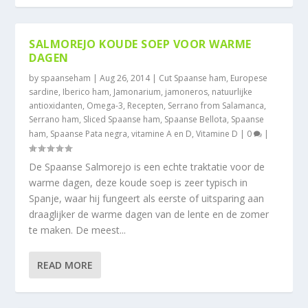
SALMOREJO KOUDE SOEP VOOR WARME
DAGEN
by
spaanseham
|
Aug 26, 2014
|
Cut Spaanse ham
,
Europese
sardine
,
Iberico ham
,
Jamonarium
,
jamoneros
,
natuurlijke
antioxidanten
,
Omega-3
,
Recepten
,
Serrano from Salamanca
,
Serrano ham
,
Sliced Spaanse ham
,
Spaanse Bellota
,
Spaanse
ham
,
Spaanse Pata negra
,
vitamine A en D
,
Vitamine D
|
0
|
De Spaanse Salmorejo is een echte traktatie voor de
warme dagen, deze koude soep is zeer typisch in
Spanje, waar hij fungeert als eerste of uitsparing aan
draaglijker de warme dagen van de lente en de zomer
te maken. De meest...
READ MORE