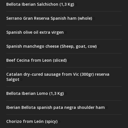
Bellota Iberian Salchichon (1,3 Kg)
0
Serrano Gran Reserva Spanish ham (whole)
0
Spanish olive oil extra virgen
0
Spanish manchego cheese (Sheep, goat, cow)
0
Beef Cecina from Leon (sliced)
0
Catalan dry-cured sausage from Vic (300gr) reserva
Salgot
0
Bellota Iberian Lomo (1,3 Kg)
0
Iberian Bellota spanish pata negra shoulder ham
0
Chorizo from León (spicy)
0