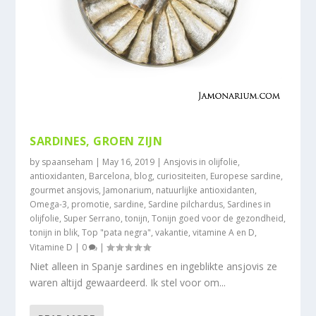
SARDINES, GROEN ZIJN
by
spaanseham
|
May 16, 2019
|
Ansjovis in olijfolie
,
antioxidanten
,
Barcelona
,
blog
,
curiositeiten
,
Europese sardine
,
gourmet ansjovis
,
Jamonarium
,
natuurlijke antioxidanten
,
Omega-3
,
promotie
,
sardine
,
Sardine pilchardus
,
Sardines in
olijfolie
,
Super Serrano
,
tonijn
,
Tonijn goed voor de gezondheid
,
tonijn in blik
,
Top "pata negra"
,
vakantie
,
vitamine A en D
,
Vitamine D
|
0
|
Niet alleen in Spanje sardines en ingeblikte ansjovis ze
waren altijd gewaardeerd. Ik stel voor om...