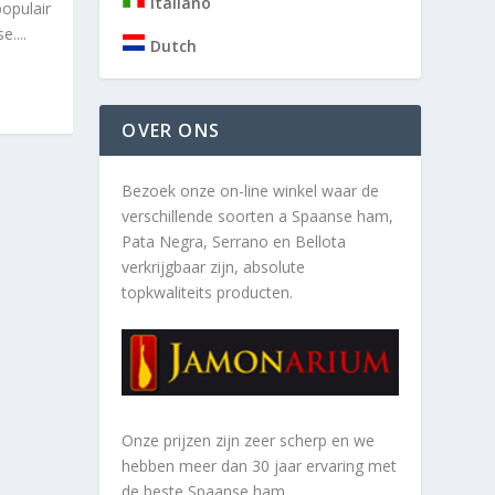
Italiano
opulair
....
Dutch
OVER ONS
Bezoek onze on-line winkel waar de
verschillende soorten a
Spaanse ham,
Pata Negra, Serrano en Bellota
verkrijgbaar zijn, absolute
topkwaliteits producten.
Onze prijzen zijn zeer scherp en we
hebben meer dan 30 jaar ervaring met
de beste Spaanse ham.