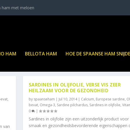
a ham met meloen
NO HAM
BELLOTA HAM
HOE DE SPAANSE HAM SNIJD
SARDINES IN OLIJFOLIE, VERSE VIS ZEER
HEILZAAM VOOR DE GEZONDHEID
bevat
,
by
spaanseham
|
Jul 10, 2014
|
Calcium
,
Europese sardine
,
Ol
bevat
,
Omega-3
,
Sardine pilchardus
,
Sardines in olijfolie
,
Vita
0
|
Sardines in olijfolie zijn een uitzonderlijk product voor
smaak en gezondheidsbevorderende eigenschappen d
en van