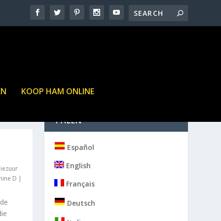
EN
KOOP HAM ONLINE
TALEN
Español
English
iezuur
mine D
|
Français
 de
Deutsch
ie