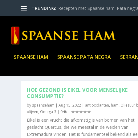
TRENDING:
Recepten met Spaanse ham: Pata negr
SPAANSE HAM
SPAANSE PATA NEGRA
SERRA
CATEGORY:
OLIEZUUR BEVAT
HOE GEZOND IS EIKEL VOOR MENSELIJKE
CONSUMPTIE?
by
spaanseham
|
Aug 15, 2022
|
antioxidanten
,
ham
,
Oliezuur 
olijven
,
Omega-3
|
0
|
Eikel is een vrucht die afkomstig is van bomen van het
geslacht Quercus, die we meestal in de weiden van
Extremadura vinden. Het is fundamenteel bekend als e