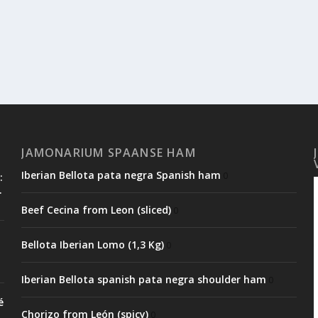
JAMONARIUM SPAANSE HAM
Iberian Bellota pata negra Spanish ham
0
:
.
Beef Cecina from Leon (sliced)
0
Bellota Iberian Lomo (1,3 Kg)
0
Iberian Bellota spanish pata negra shoulder ham
0
é
Chorizo from León (spicy)
0