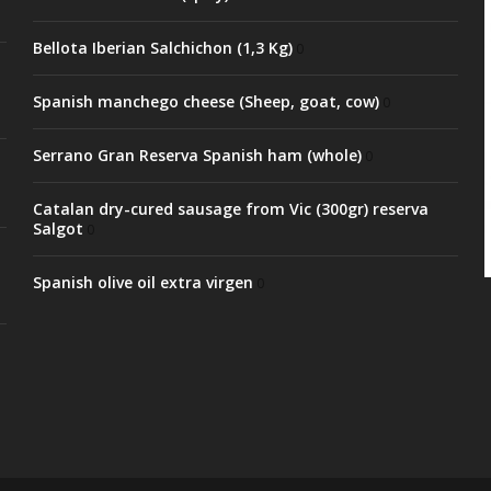
Bellota Iberian Salchichon (1,3 Kg)
0
Spanish manchego cheese (Sheep, goat, cow)
0
Serrano Gran Reserva Spanish ham (whole)
0
Catalan dry-cured sausage from Vic (300gr) reserva
Salgot
0
Spanish olive oil extra virgen
0