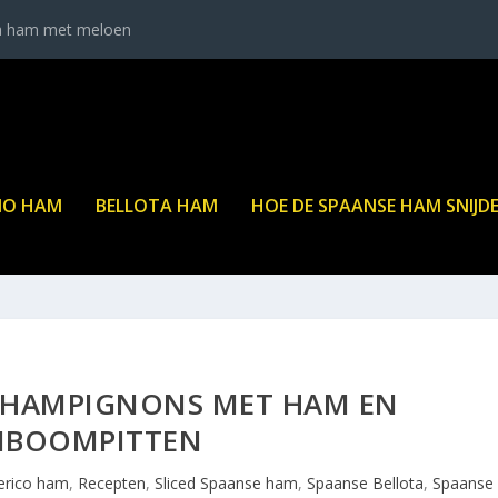
a ham met meloen
NO HAM
BELLOTA HAM
HOE DE SPAANSE HAM SNIJD
 CHAMPIGNONS MET HAM EN
JNBOOMPITTEN
erico ham
,
Recepten
,
Sliced Spaanse ham
,
Spaanse Bellota
,
Spaanse