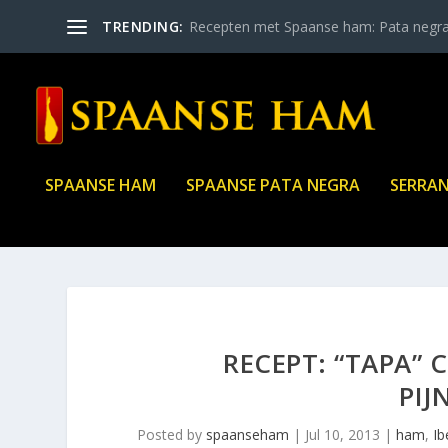
TRENDING:
Recepten met Spaanse ham: Pata negr
SPAANSE HAM
SPAANSE PATA NEGRA
SERRA
RECEPT: “TAPA”
PI
Posted by
spaanseham
|
Jul 10, 2013
|
ham
,
Ib