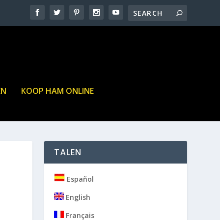
EN
KOOP HAM ONLINE
TALEN
Español
English
Français