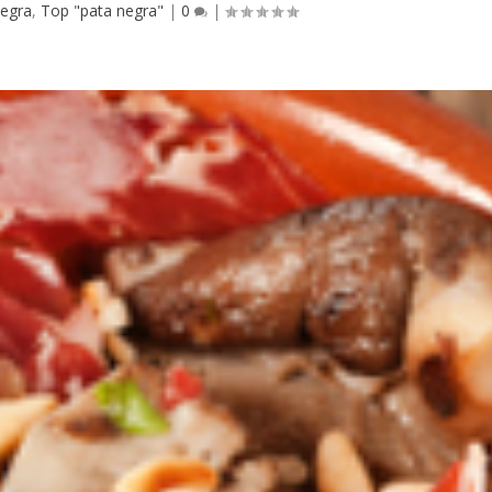
negra
,
Top "pata negra"
|
0
|