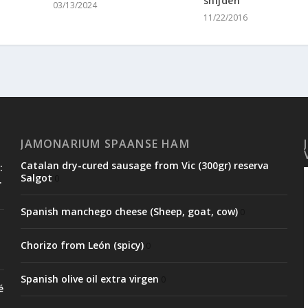
snijden
03/13/2024
11/22/2016
JAMONARIUM SPAANSE HAM
Catalan dry-cured sausage from Vic (300gr) reserva
:
Salgot
0
.
Spanish manchego cheese (Sheep, goat, cow)
0
Chorizo from León (spicy)
0
Spanish olive oil extra virgen
0
é