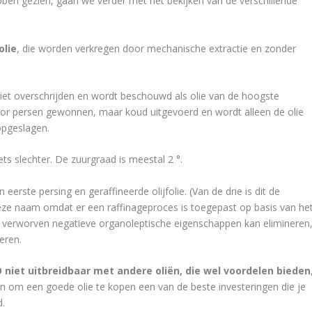
ebben gezien, gaan we verder met het bekijken van de verschillende
olie
, die worden verkregen door mechanische extractie en zonder
niet overschrijden en wordt beschouwd als olie van de hoogste
 door persen gewonnen, maar koud uitgevoerd en wordt alleen de olie
 opgeslagen.
iets slechter. De zuurgraad is meestal 2 °.
 eerste persing en geraffineerde olijfolie. (Van de drie is dit de
gt deze naam omdat er een raffinageproces is toegepast op basis van he
 verworven negatieve organoleptische eigenschappen kan elimineren
eren.
niet uitbreidbaar met andere oliën, die wel voordelen bieden
n om een ​​goede olie te kopen een van de beste investeringen die je
d.