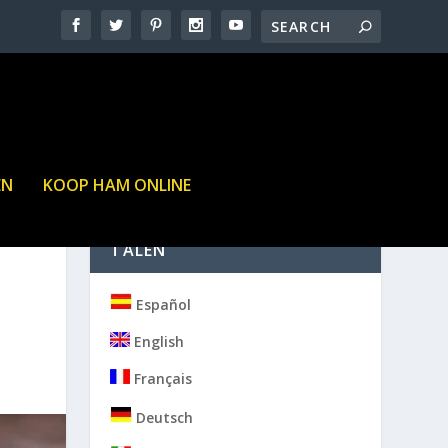
EN
KOOP HAM ONLINE
TALEN
Español
English
Français
Deutsch