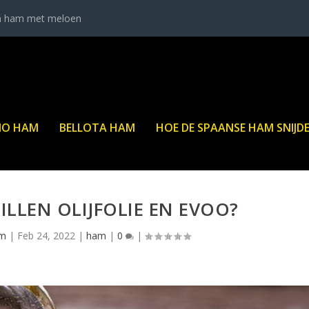
a ham met meloen
NO HAM
BELLOTA HAM
HOE DE SPAANSE HAM SNIJD
LLEN OLIJFOLIE EN EVOO?
am
|
Feb 24, 2022
|
ham
|
0
|