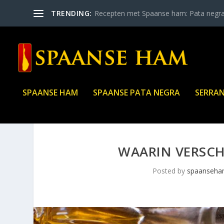
TRENDING:
Recepten met Spaanse ham: Pata negr
SPAANSE HAM
SPAANSE PATA NEGRA
SERRA
WAARIN VERSCHI
Posted by
spaanseh