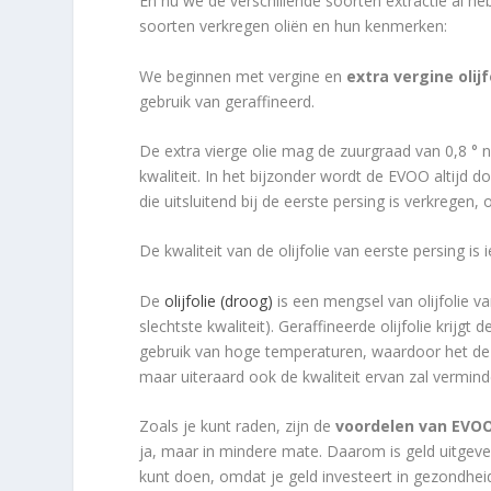
En nu we de verschillende soorten extractie al h
soorten verkregen oliën en hun kenmerken:
We beginnen met vergine en
extra vergine olijf
gebruik van geraffineerd.
De extra vierge olie mag de zuurgraad van 0,8 ° 
kwaliteit. In het bijzonder wordt de EVOO altijd
die uitsluitend bij de eerste persing is verkregen,
De kwaliteit van de olijfolie van eerste persing is 
De
olijfolie (droog)
is een mengsel van olijfolie van
slechtste kwaliteit). Geraffineerde olijfolie krij
gebruik van hoge temperaturen, waardoor het de
maar uiteraard ook de kwaliteit ervan zal vermind
Zoals je kunt raden, zijn de
voordelen van EVOO 
ja, maar in mindere mate. Daarom is geld uitgeve
kunt doen, omdat je geld investeert in gezondhei