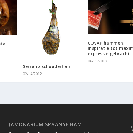
COVAP hammen,
ste
inspiratie tot maxi
expressie gebracht
06/19/2019
Serrano schouderham
02/14/2012
JAMONARIUM SPAANSE HAM