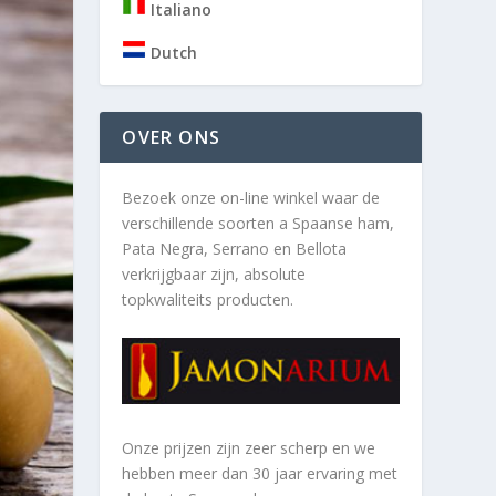
Italiano
Dutch
OVER ONS
Bezoek onze on-line winkel waar de
verschillende soorten a
Spaanse ham,
Pata Negra, Serrano en Bellota
verkrijgbaar zijn, absolute
topkwaliteits producten.
Onze prijzen zijn zeer scherp en we
hebben meer dan 30 jaar ervaring met