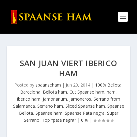
SAN JUAN VIERT IBERICO
HAM
Posted by
spaanseham
|
Jun 20, 2014
|
100% Bellota
,
Barcelona
,
Bellota ham
,
Cut Spaanse ham
,
ham
,
Iberico ham
,
Jamonarium
,
jamoneros
,
Serrano from
Salamanca
,
Serrano ham
,
Sliced Spaanse ham
,
Spaanse
Bellota
,
Spaanse ham
,
Spaanse Pata negra
,
Super
Serrano
,
Top "pata negra"
|
0
|