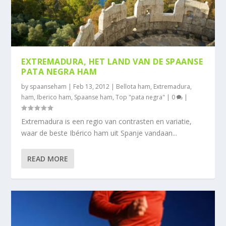
EXTREMADURA, HET LAND VAN DE SPAANSE
PATA NEGRA HAM
by
spaanseham
|
Feb 13, 2012
|
Bellota ham
,
Extremadura
,
ham
,
Iberico ham
,
Spaanse ham
,
Top "pata negra"
|
0
|
Extremadura is een regio van contrasten en variatie,
waar de beste Ibérico ham uit Spanje vandaan...
READ MORE