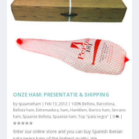
ONZE HAM: PRESENTATIE & SHIPPING
by
spaanseham
|
Feb 13, 2012
|
100% Bellota
,
Barcelona
,
Bellota ham
,
Extremadura
,
ham
,
Hamklem
,
Iberico ham
,
Serrano
ham
,
Spaanse Bellota
,
Spaanse ham
,
Top "pata negra"
|
0
|
Enter our online store and you can buy Spanish Iberian
pata negra ham of the highest quality. We...