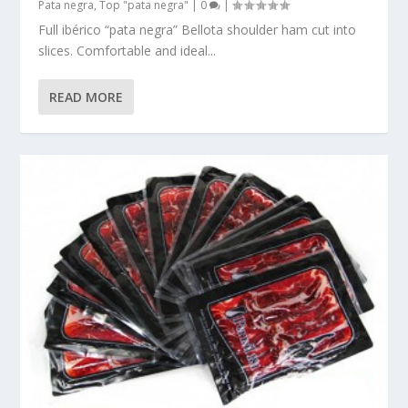
Pata negra
,
Top "pata negra"
|
0
|
Full ibérico “pata negra” Bellota shoulder ham cut into
slices. Comfortable and ideal...
READ MORE