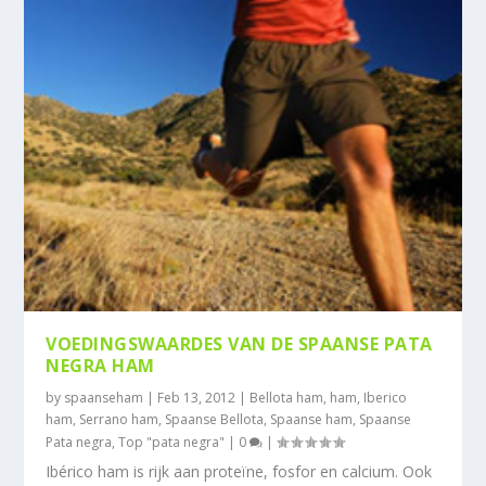
VOEDINGSWAARDES VAN DE SPAANSE PATA
NEGRA HAM
by
spaanseham
|
Feb 13, 2012
|
Bellota ham
,
ham
,
Iberico
ham
,
Serrano ham
,
Spaanse Bellota
,
Spaanse ham
,
Spaanse
Pata negra
,
Top "pata negra"
|
0
|
Ibérico ham is rijk aan proteïne, fosfor en calcium. Ook