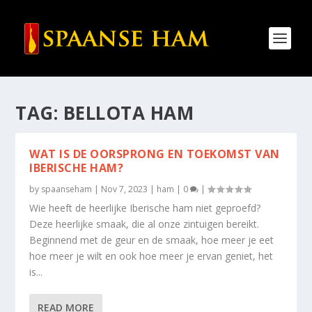
TAG:
BELLOTA HAM
WAT IS DE OORSPRONG EN TOEKOMST VAN
IBERISCHE HAM?
by
spaanseham
|
Nov 7, 2023
|
ham
|
0
|
Wie heeft de heerlijke Iberische ham niet geproefd?
Deze heerlijke smaak, die al onze zintuigen bereikt.
Beginnend met de geur en de smaak, hoe meer je eet
hoe meer je wilt en ook hoe meer je ervan geniet, het
is...
READ MORE