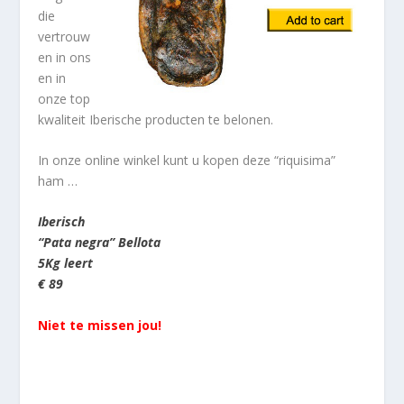
die
vertrouw
en in ons
en in
onze top
kwaliteit Iberische producten te belonen.
In onze online winkel kunt u kopen deze “riquisima”
ham …
Iberisch
“Pata negra” Bellota
5Kg leert
€ 89
Niet te missen jou!