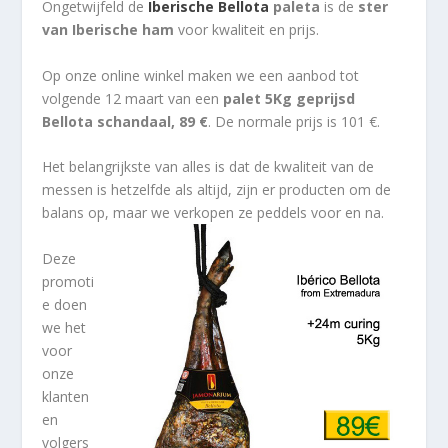
Ongetwijfeld de
Iberische Bellota
paleta
is de
ster
van Iberische ham
voor kwaliteit en prijs.
Op onze online winkel maken we een aanbod tot
volgende 12 maart van een
palet 5Kg geprijsd
Bellota schandaal, 89 €
. De normale prijs is 101 €.
Het belangrijkste van alles is dat de kwaliteit van de
messen is hetzelfde als altijd, zijn er producten om de
balans op, maar we verkopen ze peddels voor en na.
Deze
promoti
e doen
we het
voor
onze
klanten
en
volgers