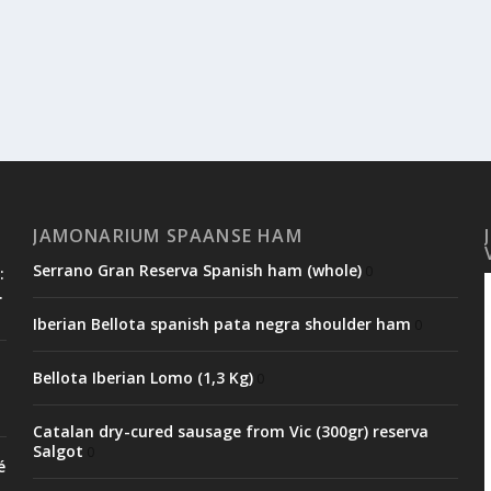
JAMONARIUM SPAANSE HAM
Serrano Gran Reserva Spanish ham (whole)
0
:
.
Iberian Bellota spanish pata negra shoulder ham
0
Bellota Iberian Lomo (1,3 Kg)
0
Catalan dry-cured sausage from Vic (300gr) reserva
Salgot
0
é