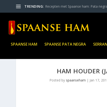
TRENDING:
Recepten met Spaanse ham: Pata negr
SPAANSE HAM
SPAANSE PATA NEGRA
SERRA
HAM HOUDER (
Posted by
spaanseham
|
Jan 17, 20