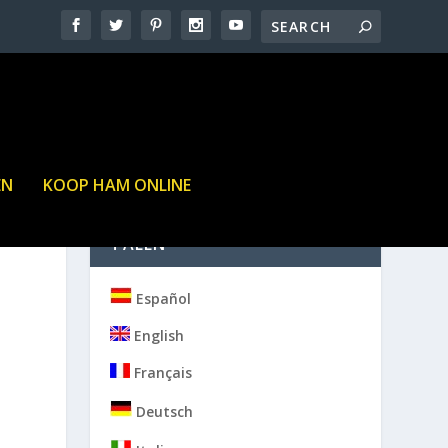
EN
KOOP HAM ONLINE
TALEN
Español
English
Français
Deutsch