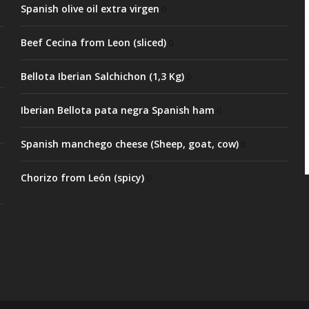
Spanish olive oil extra virgen
0
Beef Cecina from Leon (sliced)
0
Bellota Iberian Salchichon (1,3 Kg)
0
Iberian Bellota pata negra Spanish ham
0
Spanish manchego cheese (Sheep, goat, cow)
0
Chorizo from León (spicy)
0