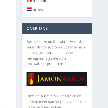
Italiano
Dutch
OVER ONS
Bezoek onze on-line winkel waar de
verschillende soorten a
Spaanse ham,
Pata Negra, Serrano en Bellota
verkrijgbaar zijn, absolute
topkwaliteits producten.
Onze prijzen zijn zeer scherp en we
hebben meer dan 30 jaar ervaring met
de beste Spaanse ham.