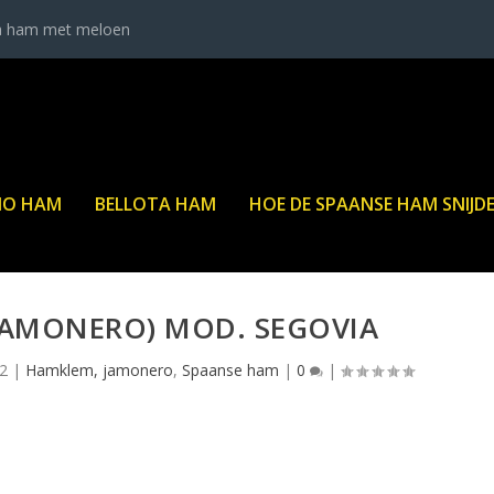
a ham met meloen
NO HAM
BELLOTA HAM
HOE DE SPAANSE HAM SNIJD
JAMONERO) MOD. SEGOVIA
12
|
Hamklem, jamonero
,
Spaanse ham
|
0
|