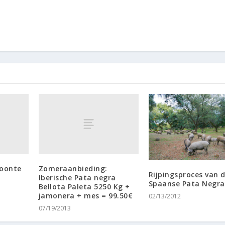
oonte
Zomeraanbieding:
Rijpingsproces van 
Iberische Pata negra
Spaanse Pata Negr
Bellota Paleta 5250 Kg +
jamonera + mes = 99.50€
02/13/2012
07/19/2013